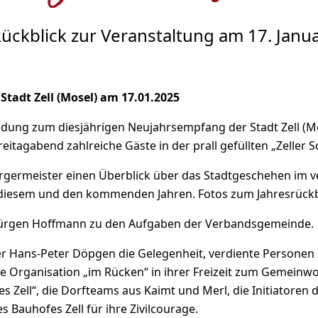
ückblick zur Veranstaltung am 17. Janu
tadt Zell (Mosel) am 17.01.2025
adung zum diesjährigen Neujahrsempfang der Stadt Zell (M
tagabend zahlreiche Gäste in der prall gefüllten „Zeller 
rgermeister einen Überblick über das Stadtgeschehen im v
 diesem und den kommenden Jahren. Fotos zum Jahresrückbl
r Jürgen Hoffmann zu den Aufgaben der Verbandsgemeinde.
er Hans-Peter Döpgen die Gelegenheit, verdiente Personen 
e Organisation „im Rücken“ in ihrer Freizeit zum Gemeinwoh
s Zell“, die Dorfteams aus Kaimt und Merl, die Initiatoren 
s Bauhofes Zell für ihre Zivilcourage.