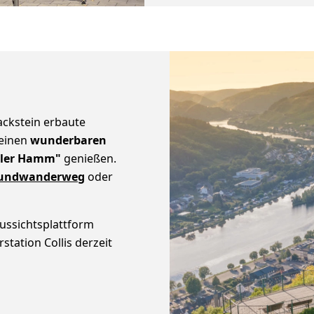
ackstein erbaute
 einen
wunderbaren
eller Hamm"
genießen.
undwanderweg
oder
ussichtsplattform
station Collis derzeit