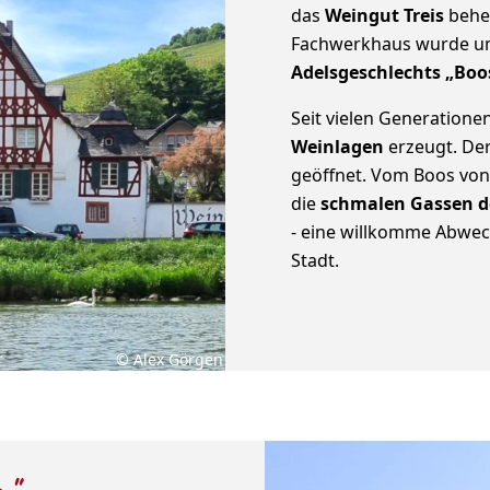
das
Weingut Treis
behei
Fachwerkhaus wurde um
Adelsgeschlechts „Boo
Seit vielen Generation
Weinlagen
erzeugt. Der
geöffnet. Vom Boos von
die
schmalen Gassen d
- eine willkomme Abwech
Stadt.
© Alex Görgen