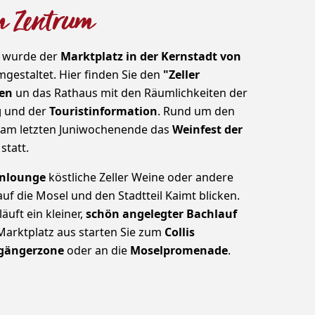
m Zentrum
n wurde der
Marktplatz in der Kernstadt von
gestaltet. Hier finden Sie den
"Zeller
en
un das Rathaus mit den Räumlichkeiten der
g
und der
Touristinformation
. Rund um den
t am letzten Juniwochenende das
Weinfest der
statt.
nlounge
köstliche Zeller Weine oder andere
uf die Mosel und den Stadtteil Kaimt blicken.
äuft ein kleiner,
schön angelegter Bachlauf
arktplatz aus starten Sie zum
Collis
gängerzone
oder an die
Moselpromenade
.