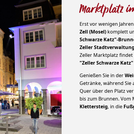
Marktplatz i
Erst vor wenigen Jahre
Zell (Mosel)
komplett um
Schwarze Katz"-Brunn
Zeller Stadtverwaltun
Zeller Marktplatz finde
"Zeller Schwarze Katz"
Genießen Sie in der
Wei
Getränke, während Sie a
Quer über den Platz verl
bis zum Brunnen. Vom M
Klettersteig
, in die
Fuß