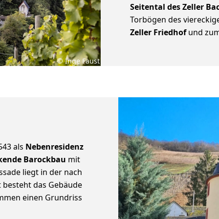
Seitental des Zeller Ba
Torbögen des viereckig
Zeller Friedhof
und zum
© Inge Faust
543 als
Nebenresidenz
kende Barockbau
mit
ade liegt in der nach
t besteht das Gebäude
ammen einen Grundriss