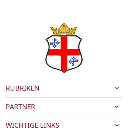
RUBRIKEN
STADT UND BÜRGERSERVICE
PARTNER
ERLEBNISSE
ZELLER LAND TOURISMUS GMBH
WICHTIGE LINKS
WEIN