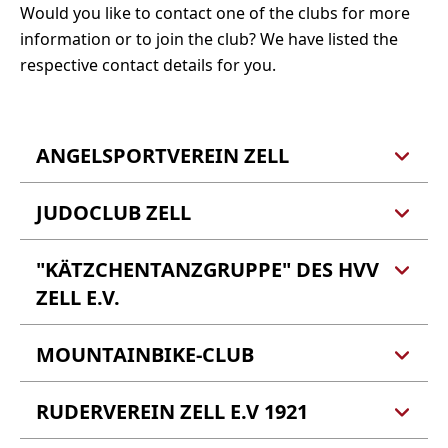
Would you like to contact one of the clubs for more
information or to join the club? We have listed the
respective contact details for you.
ANGELSPORTVEREIN ZELL
JUDOCLUB ZELL
Angelsportverein Zell
Founded: 1920
Contact: Wolfgang Kaspari
"KÄTZCHENTANZGRUPPE" DES HVV
Judoclub Zell
Adresse: Römerstraße 40, 56856 Zell (Mosel)
Contact: Alexander Lehnert
ZELL E.V.
Tel.: 06542 4887
E-Mail:
vorstand@judoclub-zell.de
MOUNTAINBIKE-CLUB
"Kätzchentanzgruppe" des
HVV Zell e.V.
Founded: 2015
RUDERVEREIN ZELL E.V 1921
Mountainbike-Club
Contact: Monika Kaspari
Founded: 1995