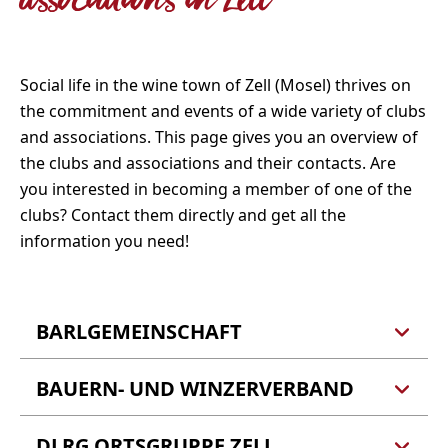
associations in Zell
Social life in the wine town of Zell (Mosel) thrives on
the commitment and events of a wide variety of clubs
and associations. This page gives you an overview of
the clubs and associations and their contacts. Are
you interested in becoming a member of one of the
clubs? Contact them directly and get all the
information you need!
BARLGEMEINSCHAFT
BAUERN- UND WINZERVERBAND
Barlgemeinschaft e.V.
Founded: 1983
Contact: Manfred Hermann
DLRG ORTSGRUPPE ZELL
Bauern- und Winzerverband